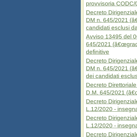
provvisoria CODC
Decreto Dirigenzial
DM n. 645/2021 (â€
candidati esclusi d
Avviso 13495 del 06
645/2021 (â€œgradu
definitive
Decreto Dirigenzial
DM n. 645/2021 (â€
dei candidati esclu
Decreto Direttorial
D.M. 645/2021 (â€
Decreto Dirigenzial
L.12/2020 - inseg
Decreto Dirigenzial
L.12/2020 - inseg
Decreto Dirigenzia