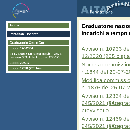
Graduatorie nazion
Home
incarichi a tempo 
Personale Docente
Graduatorie Gne e Get
Avviso n. 10933 del
Legge 143/2004
ex L. 128/13 (ai sensi dellâ€™art. 1,
12/2020 (205 bis) ag
comma 653 della legge n. 205/17)
Legge 205/17
Nomina commissioni 
Legge 12/20 (205 bis)
n.1844 del 20-07-
Modifica commission
n. 1876 del 26-07-
Avviso n. 12334 del
645/2021 (â€œgradu
provvisorie
Avviso n. 12469 del
645/2021 (â€œgradu