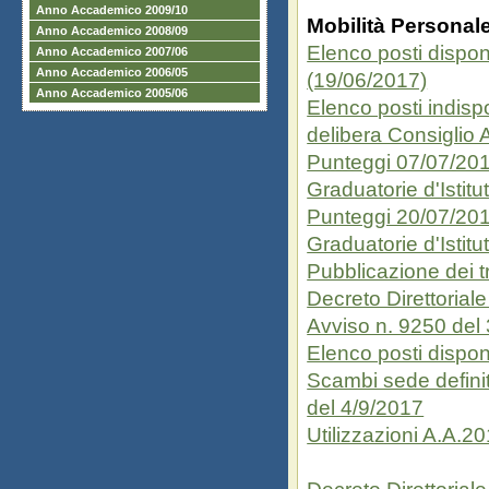
Anno Accademico 2009/10
Mobilità Personal
Anno Accademico 2008/09
Elenco posti disponi
Anno Accademico 2007/06
Anno Accademico 2006/05
(19/06/2017)
Anno Accademico 2005/06
Elenco posti indispo
delibera Consiglio
Punteggi 07/07/20
Graduatorie d'Istit
Punteggi 20/07/20
Graduatorie d'Istit
Pubblicazione dei t
Decreto Direttorial
Avviso n. 9250 del
Elenco posti dispon
Scambi sede definit
del 4/9/2017
Utilizzazioni A.A.